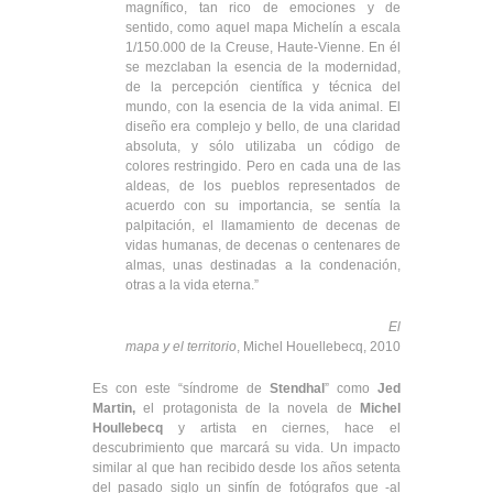
magnífico, tan rico de emociones y de
sentido, como aquel mapa Michelín a escala
1/150.000 de la Creuse, Haute-Vienne. En él
se mezclaban la esencia de la modernidad,
de la percepción científica y técnica del
mundo, con la esencia de la vida animal. El
diseño era complejo y bello, de una claridad
absoluta, y sólo utilizaba un código de
colores restringido. Pero en cada una de las
aldeas, de los pueblos representados de
acuerdo con su importancia, se sentía la
palpitación, el llamamiento de decenas de
vidas humanas, de decenas o centenares de
almas, unas destinadas a la condenación,
otras a la vida eterna.”
El
mapa y el territorio
, Michel Houellebecq, 2010
Es con este “síndrome de
Stendhal
” como
Jed
Martin,
el protagonista de la novela de
Michel
Houllebecq
y artista en ciernes, hace el
descubrimiento que marcará su vida. Un impacto
similar al que han recibido desde los años setenta
del pasado siglo un sinfín de fotógrafos que -al