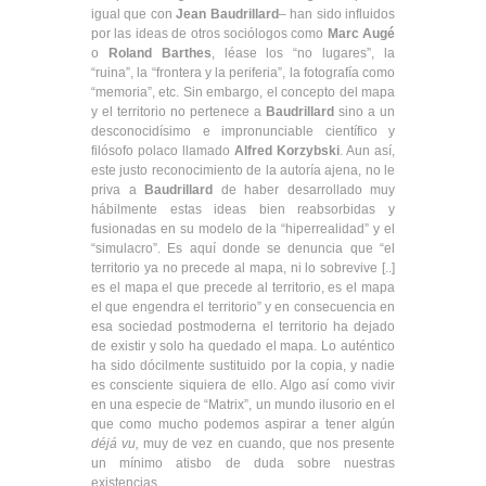
igual que con
Jean Baudrillard
– han sido influidos
por las ideas de otros sociólogos como
Marc Augé
o
Roland Barthes
, léase los “no lugares”, la
“ruina”, la “frontera y la periferia”, la fotografía como
“memoria”, etc. Sin embargo, el concepto del mapa
y el territorio no pertenece a
Baudrillard
sino a un
desconocidísimo e impronunciable científico y
filósofo polaco llamado
Alfred Korzybski
. Aun así,
este justo reconocimiento de la autoría ajena, no le
priva a
Baudrillard
de haber desarrollado muy
hábilmente estas ideas bien reabsorbidas y
fusionadas en su modelo de la “hiperrealidad” y el
“simulacro”. Es aquí donde se denuncia que “el
territorio ya no precede al mapa, ni lo sobrevive [..]
es el mapa el que precede al territorio, es el mapa
el que engendra el territorio” y en consecuencia en
esa sociedad postmoderna el territorio ha dejado
de existir y solo ha quedado el mapa. Lo auténtico
ha sido dócilmente sustituido por la copia, y nadie
es consciente siquiera de ello. Algo así como vivir
en una especie de “Matrix”, un mundo ilusorio en el
que como mucho podemos aspirar a tener algún
déjá vu,
muy de vez en cuando, que nos presente
un mínimo atisbo de duda sobre nuestras
existencias.