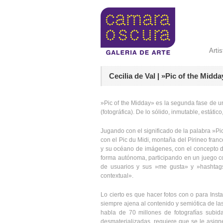
Arti
Cecilia de Val | »Pic of the Midd
»Pic of the Midday» es la segunda fase de u
(fotográfica). De lo sólido, inmutable, estáti
Jugando con el significado de la palabra »Pi
con el Pic du Midi, montaña del Pirineo fra
y su océano de imágenes, con el concepto 
forma autónoma, participando en un juego co
de usuarios y sus »me gusta» y »hashtags»
contextual».
Lo cierto es que hacer fotos con o para Inst
siempre ajena al contenido y semiótica de la
habla de 70 millones de fotografías subi
desmaterializadas, requiere que se le asig