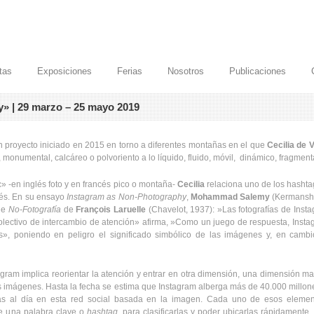
stas
Exposiciones
Ferias
Nosotros
Publicaciones
ay» | 29 marzo – 25 mayo 2019
n proyecto iniciado en 2015 en torno a diferentes montañas en el que
Cecilia de V
co, monumental, calcáreo o polvoriento a lo líquido, fluido, móvil, dinámico, fragment
c» -en inglés foto y en francés pico o montaña-
Cecilia
relaciona uno de los hashta
ncés. En su ensayo
Instagram as Non-Photography
,
Mohammad Salemy
(Kermansha
de
No-Fotografía
de
François Laruelle
(Chavelot, 1937): »Las fotografías de Inst
lectivo de intercambio de atención» afirma, »Como un juego de respuesta, Instag
, poniendo en peligro el significado simbólico de las imágenes y, en cambio
agram implica reorientar la atención y entrar en otra dimensión, una dimensión ma
s imágenes. Hasta la fecha se estima que Instagram alberga más de 40.000 millone
das al día en esta red social basada en la imagen. Cada uno de esos element
ne una palabra clave o
hashtag
, para clasificarlas y poder ubicarlas rápidamen