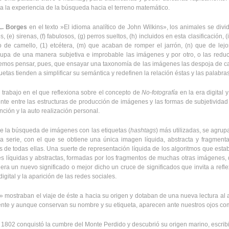
da la experiencia de la búsqueda hacia el terreno matemático.
L. Borges
en el texto »El idioma analítico de John Wilkins», los animales se divi
e) sirenas, (f) fabulosos, (g) perros sueltos, (h) incluidos en esta clasificación, 
lo de camello, (1) etcétera, (m) que acaban de romper el jarrón, (n) que de lej
upa de una manera subjetiva e improbable las imágenes y por otro, o las reduce
demos pensar, pues, que ensayar una taxonomía de las imágenes las despoja de cas
etas tienden a simplificar su semántica y redefinen la relación éstas y las palabras
trabajo en el que reflexiona sobre el concepto de
No-fotografía
en la era digital y
ente entre las estructuras de producción de imágenes y las formas de subjetivida
nción y la auto realización personal.
 de la búsqueda de imágenes con las etiquetas (
hashtags
) más utilizadas, se agru
a la serie, con el que se obtiene una única imagen líquida, abstracta y fragmen
s de todas ellas. Una suerte de representación líquida de los algoritmos que esta
es líquidas y abstractas, formadas por los fragmentos de muchas otras imágenes,
ra un nuevo significado o mejor dicho un cruce de significados que invita a reflex
igital y la aparición de las redes sociales.
 mostraban el viaje de éste a hacia su origen y dotaban de una nueva lectura al
rente y aunque conservan su nombre y su etiqueta, aparecen ante nuestros ojos c
1802 conquistó la cumbre del Monte Perdido y descubrió su origen marino, escribi