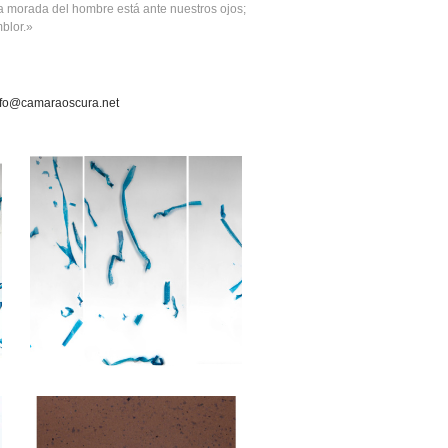
La morada del hombre está ante nuestros ojos;
blor.»
nfo@camaraoscura.net