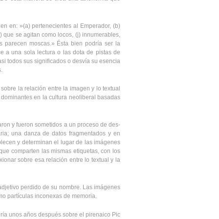
den en: »(a) pertenecientes al Emperador, (b)
(i) que se agitan como locos, (j) innumerables,
os parecen moscas.» Ésta bien podría ser la
 a una sola lectura o las dota de pistas de
i todos sus significados o desvía su esencia
.
 sobre la relación entre la imagen y lo textual
d dominantes en la cultura neoliberal basadas
paron y fueron sometidos a un proceso de des-
taria; una danza de datos fragmentados y en
blecen y determinan el lugar de las imágenes
 que comparten las mismas etiquetas, con los
ionar sobre esa relación entre lo textual y la
 adjetivo perdido de su nombre. Las imágenes
omo partículas inconexas de memoria.
ría unos años después sobre el pirenaico Pic