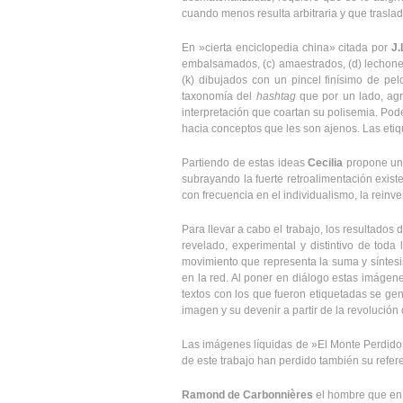
cuando menos resulta arbitraria y que trasla
En »cierta enciclopedia china» citada por
J.
embalsamados, (c) amaestrados, (d) lechones, (
(k) dibujados con un pincel finísimo de pe
taxonomía del
hashtag
que por un lado, agr
interpretación que coartan su polisemia. Po
hacia conceptos que les son ajenos. Las etiqu
Partiendo de estas ideas
Cecilia
propone un 
subrayando la fuerte retroalimentación exist
con frecuencia en el individualismo, la reinve
Para llevar a cabo el trabajo, los resultados
revelado, experimental y distintivo de tod
movimiento que representa la suma y síntesi
en la red. Al poner en diálogo estas imágen
textos con los que fueron etiquetadas se gene
imagen y su devenir a partir de la revolución d
Las imágenes líquidas de »El Monte Perdido»
de este trabajo han perdido también su refe
Ramond de Carbonnières
el hombre que en 