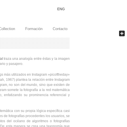
ENG
Collection
Formación
Contacto
Comp
al
traza una analogía entre éstas y la imagen
ario y pasajero.
gs más utilizados en Instagram »picoftheday»
h, 1967) plantea la relación entre Instagram
agram, no son del mundo, sino que existen de
ram somete la fotografía a la red matemática
, enfatizando su prominencia referencial y
temática con su propia lógica específica casi
s de fotografías procedentes los usuarios, se
os del océano de algoritmos o fotografías
te. De esta manera se crea una taxonomía que