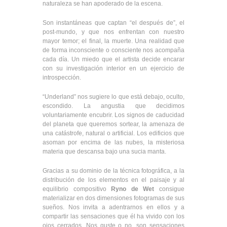
naturaleza se han apoderado de la escena.
Son instantáneas que captan “el después de”, el
post-mundo, y que nos enfrentan con nuestro
mayor temor; el final, la muerte. Una realidad que
de forma inconsciente o consciente nos acompaña
cada día. Un miedo que el artista decide encarar
con su investigación interior en un ejercicio de
introspección.
“Underland” nos sugiere lo que está debajo, oculto,
escondido. La angustia que decidimos
voluntariamente encubrir. Los signos de caducidad
del planeta que queremos sortear, la amenaza de
una catástrofe, natural o artificial. Los edificios que
asoman por encima de las nubes, la misteriosa
materia que descansa bajo una sucia manta.
Gracias a su dominio de la técnica fotográfica, a la
distribución de los elementos en el paisaje y al
equilibrio compositivo
Ryno de Wet
consigue
materializar en dos dimensiones fotogramas de sus
sueños. Nos invita a adentrarnos en ellos y a
compartir las sensaciones que él ha vivido con los
ojos cerrados. Nos guste o no, son sensaciones