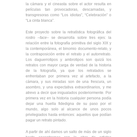
la cámara y el cineasta sobre el actor resulta en
películas tan provocadoras, descarnadas, y
transgresoras como “Los idiotas”, “Celebración” o
“La cinta blanca”.
Este proyecto sobre la retratística fotográfica del
rostro –
face
– se desarrolla sobre tres ejes: la
relación entre la fotografía primitiva del siglo XIX y
la contemporánea, el binomio documento-relato, y
la contraposición entre el retrato y el autorretrato.
Los daguerrotipos y ambrotipos son quizá los
retratos con mayor carga de verdad de la historia
de la fotografía, ya que los retratados se
enfrentaban por primera vez al artefacto, a la
cámara, y sus miradas son de una frescura, un
asombro, y una expectativa extraordinarios, y me
atrevo a decir que inigualados posteriormente. Por
primera vez en la historia cualquier persona podía
dejar una huella fidedigna de su paso por el
mundo, algo solo al alcance de unos pocos
privilegiados hasta entonces: aquellos que podían
pagar un retrato pintado.
A partir de ahí damos un salto de más de un siglo