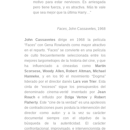
motivo para estar nerviosos. Es arriesgada
pero tiene fuerza, y es atractiva. Más te vale
que sea mejor que la última Harry…”
Faces
, John Cassavetes, 1968
John Cassavetes
dirige en 1968 la película
“Faces” con Gena Rowlands como mayor atractivo
en el reparto. “Faces” se convierte en una película
de culto frecuentemente seleccionada entre los
mejores largometrajes de la historia del cine, y que
ha influenciado a cineastas como
Martin
Scorsese, Woody Allen, Robert Altman, Michael
Hanneke
, y en los 90 el movimiento “Dogma”
liderado por el director danés
Lars von Trier
. Esta
cinta de “excesos” sigue los presupuestos del
denominado
cinema-verité
inventado por
Jean
Rouch
e influido por
Dziga Vertov
y
Robert
Flaherty
. Este “cine de la verdad” es una apoteosis
de contradicciones pues postula la intervención del
director -como autor- y a la vez su carácter
documental siempre con el objetivo de la
búsqueda de la autenticidad. El carácter
confrontacional, improvisado, e intervencionista de