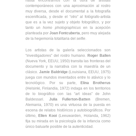
hasta encontrarnos con la obra de artistas
contemporáneos con una aproximación al rostro
muy diversa, desde el documental a la fotografía
escenificada, y desde el “otro” al fotógrafo-artista
que es a la vez sujeto y objeto fotográfico, y por
tanto un
homo photographicus
en la acepción
planteada por
Joan Fontcuberta
, pero muy alejada
de la hegemonía totalitaria del
selfie
.
Los artistas de la galería seleccionados son
“investigadores” del rostro humano.
Roger Ballen
(Nueva York, EEUU, 1950) transita las fronteras del
documento y la narrativa con la maestría de un
clásico.
Jamie Baldridge
(Louisiana, EEUU, 1975)
juega con mundos inventados entre lo atávico y lo
tecnológico. Por su parte,
Elina Brotherus
(Helsinki, Finlandia, 1972) indaga en los territorios
de lo biográfico con las “art ideas” de John
Baldessari.
Julia Fullerton-Batten
(Bremen,
Alemania, 1970) es una virtuosa de la puesta en
escena de relatos históricos y autobiográficos. Por
último,
Ellen Kooi
(Leeuwarden, Holanda, 1962)
fija su mirada en la psicología de la infancia como
único baluarte posible de la autenticidad.