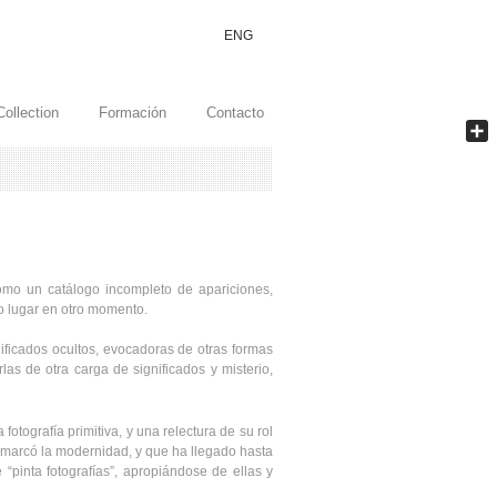
ENG
Collection
Formación
Contacto
Comp
omo un catálogo incompleto de apariciones,
o lugar en otro momento.
nificados ocultos, evocadoras de otras formas
las de otra carga de significados y misterio,
fotografía primitiva, y una relectura de su rol
e marcó la modernidad, y que ha llegado hasta
e “pinta fotografías”, apropiándose de ellas y