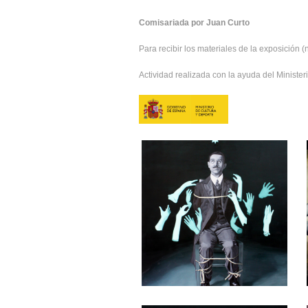
Comisariada por Juan Curto
Para recibir los materiales de la exposición
Actividad realizada con la ayuda del Ministe