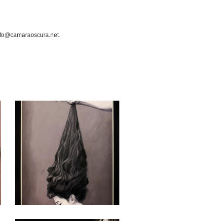
nfo@camaraoscura.net
.