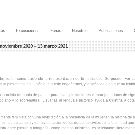
stas
Exposiciones
Ferias
Nosotros
Publicaciones
8 noviembre 2020 – 13 marzo 2021
to, tienen como trasfondo la representación de lo misterioso. Se pueden ver c
n la pintura es una ilusión que puede engañarnos, y la señal de algo que ha tenid
la artista de punto de partida para estas piezas le resultaban portadoras de sig
idiano y lo sobrenatural. Llevarlas al lenguaje pictórico ayuda a
Cristina
a dotar
.
mente feminista con una revisitación a la presencia de la mujer en la historia de la 
n tiempo de cambio y de reivindicación de los derechos civiles de la feminidad qu
sta entre pintura y fotografía -como medios artísticos- es fascinante: literalment