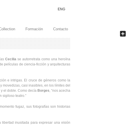
ENG
Collection
Formación
Contacto
Comp
fías
Cecilia
se autorretrata como una heroína
películas de ciencia-ficción y arquitecturas
ción e intrigas. El cruce de géneros como la
 y movedizas, casi inasibles, en los límites del
d y el doble. Como decía
Borges
, “nos acecha
 sigiloso teatro.”
momento fugaz, sus fotografías son historias
libertad inusitada para expresar una visión