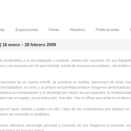
stas
Exposiciones
Ferias
Nosotros
Publicaciones
 | 16 enero – 28 febrero 2009
a polifacética a la vez fotógrafa y cantante, ambas por vocación. En sus fotogra
s y los espacios en los que transita, suerte de bosques encantados, decorados de 
cortada de un cuento infantil, se aventura en sueños silenciosos de dolor, trai
 el cine fantástico, el cómic y la pintura renacentista produce imágenes perturbadoras
stiona la individualidad y la identidad por medio de sus opuestos, la multiplicida
lcoba hay un espejo, ya no estoy solo. Hay otro. Hay el reflejo que arma en el alba un
asi en igual medida y juega con ello. Lejos de las instantáneas que atrapan un 
idiano se convierte en fantástico.
como directora, personaje principal y creadora de sus imágenes le concede una 
oyectados de manera virtual.