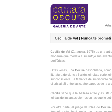
Arti
Cecilia de Val | Nunca te prometí
Cecilia de Val
(Zaragoza, 1975) es una artist
moderna que modela a su antojo sus aventura
periféricas.
Otras veces, una
Cecilia
desdoblada, como re
literatura de ciencia ficción, el relato corto,
subconsciente. La temática de su discurso cue
el cristal. Si entre las cuatro paredes de la a
Cecilia
sabe que la belleza atrae y asusta c
tejidas de instantes eternos en las que lo cot
Por otra parte, el juego de roles de
Cecilia
femenina y feminista en la que nos vemos pr