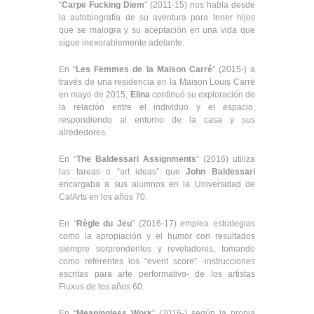
“
Carpe Fucking Diem
” (2011-15) nos habla desde
la autobiografía de su aventura para tener hijos
que se malogra y su aceptación en una vida que
sigue inexorablemente adelante.
En “
Les Femmes de la Maison Carré
” (2015-) a
través de una residencia en la Maison Louis Carré
en mayo de 2015,
Elina
continuó su exploración de
la relación entre el individuo y el espacio,
respondiendo al entorno de la casa y sus
alrededores.
En “
The Baldessari Assignments
” (2016) utiliza
las tareas o “art ideas” que
John Baldessari
encargaba a sus alumnos en la Universidad de
CalArts en los años 70.
En “
Règle du Jeu
” (2016-17) emplea estrategias
como la apropiación y el humor con resultados
siempre sorprendentes y reveladores, tomando
como referentes los “event score” -instrucciones
escritas para arte performativo- de los artistas
Fluxus de los años 60.
En “
Meaningless Work
” (2016-) según la propia